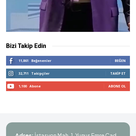
Bizi Takip Edin
11,861
Beğenenler
BEĞEN
32,711
Takipçiler
TAKIP ET
1,100
Abone
ABONE OL
Adres:
İstasyon Mah. 1. Yunus Emre Cad.