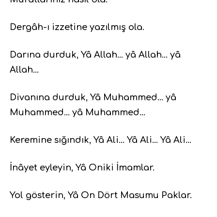
Dergâh-ı izzetine yazılmış ola.
Darına durduk, Yâ Allah… yâ Allah… yâ
Allah…
Divanına durduk, Yâ Muhammed… yâ
Muhammed… yâ Muhammed…
Keremine sığındık, Yâ Ali… Yâ Ali… Yâ Ali…
İnâyet eyleyin, Yâ Oniki İmamlar.
Yol gösterin, Yâ On Dört Masumu Paklar.