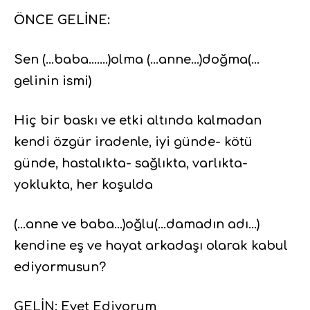
ÖNCE GELİNE:
Sen (…baba…….)olma (…anne…)doğma(…
gelinin ismi)
Hiç bir baskı ve etki altında kalmadan
kendi özgür iradenle, iyi günde- kötü
günde, hastalıkta- sağlıkta, varlıkta-
yoklukta, her koşulda
(…anne ve baba…)oğlu(…damadın adı…)
kendine eş ve hayat arkadaşı olarak kabul
ediyormusun?
GELİN: Evet Ediyorum