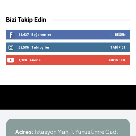
Bizi Takip Edin
11,627
Beğenenler
BEĞEN
32,586
Takipçiler
TAKIP ET
1,100
Abone
ABONE OL
Adres:
İstasyon Mah. 1. Yunus Emre Cad.