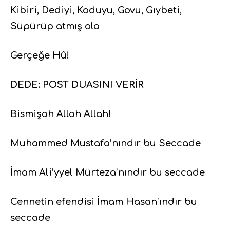
Kibiri, Dediyi, Koduyu, Govu, Gıybeti,
Süpürüp atmış ola
Gerçeğe Hû!
DEDE: POST DUASINI VERİR
Bismişah Allah Allah!
Muhammed Mustafa’nındır bu Seccade
İmam Ali’yyel Mürteza’nındır bu seccade
Cennetin efendisi İmam Hasan’ındır bu
seccade