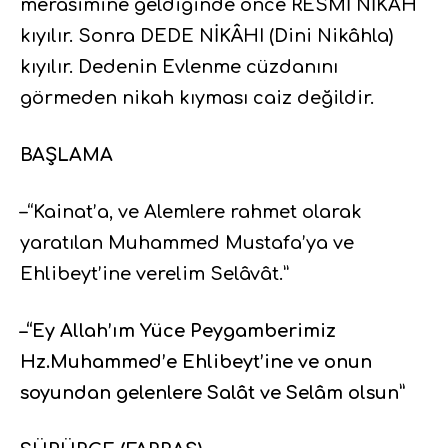
merasimine geldiğinde önce RESMİ NİKAH
kıyılır. Sonra DEDE NİKÂHI (Dini Nikâhla)
kıyılır. Dedenin Evlenme cüzdanını
görmeden nikah kıyması caiz değildir.
BAŞLAMA
–“Kainat’a, ve Alemlere rahmet olarak
yaratılan Muhammed Mustafa’ya ve
Ehlibeyt’ine verelim Selâvât.”
–“Ey Allah’ım Yüce Peygamberimiz
Hz.Muhammed’e Ehlibeyt’ine ve onun
soyundan gelenlere Salât ve Selâm olsun”