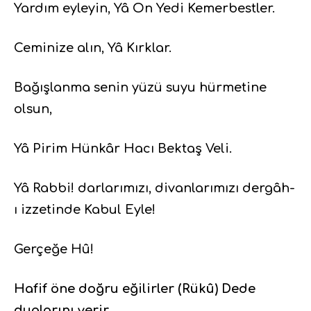
Yardım eyleyin, Yâ On Yedi Kemerbestler.
Ceminize alın, Yâ Kırklar.
Bağışlanma senin yüzü suyu hürmetine
olsun,
Yâ Pirim Hünkâr Hacı Bektaş Veli.
Yâ Rabbi! darlarımızı, divanlarımızı dergâh-
ı izzetinde Kabul Eyle!
Gerçeğe Hû!
Hafif öne doğru eğilirler (Rükû) Dede
dualarını verir.