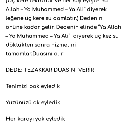
(Üç kere tekrarlar ve her söyleyişte “Ya
Allah – Ya Muhammed – Ya Ali”
diyerek
leğene üç kere su damlatır.) Dedenin
önüne
kadar gelir. Dedenin elinde
“Ya Allah
– Ya Muhammed – Ya Ali”
diyerek üç kez su
döktükten
sonra hizmetini
tamamlar.Duasını alır
DEDE: TEZAKKAR DUASINI VERİR
Tenimizi pak eyledik
Yüzünüzü ak eyledik
Her karayı yok eyledik