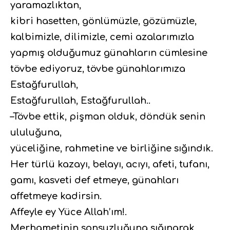
yaramazlıktan,
kibri hasetten, gönlümüzle, gözümüzle,
kalbimizle, dilimizle, cemi azalarımızla
yapmış olduğumuz günahların cümlesine
tövbe ediyoruz, tövbe günahlarımıza
Estağfurullah,
Estağfurullah, Estağfurullah..
–Tövbe ettik, pişman olduk, döndük senin
ululuğuna,
yüceliğine, rahmetine ve birliğine sığındık.
Her türlü kazayı, belayı, acıyı, afeti, tufanı,
gamı, kasveti def etmeye, günahları
affetmeye kadirsin.
Affeyle ey Yüce Allah’ım!.
Merhametinin sonsuzluğuna sığınarak,