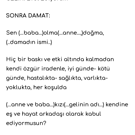
SONRA DAMAT:
Sen (…baba…)olma(…anne…,)doğma,
(..damadın ismi..)
Hiç bir baskı ve etki altında kalmadan
kendi özgür iradenle, iyi günde- kötü
günde, hastalıkta- sağlıkta, varlıkta-
yoklukta, her koşulda
(…anne ve baba…)kızı(…gelinin adı…) kendine
eş ve hayat arkadaşı olarak kabul
ediyormusun?