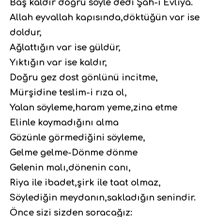
Baş kaldır doğru söyle dedi Şah-ı Evliya.
Allah eyvallah kapısında,döktüğün var ise
doldur,
Ağlattığın var ise güldür,
Yıktığın var ise kaldır,
Doğru gez dost gönlünü incitme,
Mürşidine teslim-i rıza ol,
Yalan söyleme,haram yeme,zina etme
Elinle koymadığını alma
Gözünle görmediğini söyleme,
Gelme gelme-Dönme dönme
Gelenin malı,dönenin canı,
Riya ile ibadet,şirk ile taat olmaz,
Söylediğin meydanın,sakladığın senindir.
Önce sizi sizden soracağız: