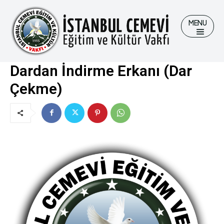
MENU
Dardan İndirme Erkanı (Dar
Ara
Ara
Çekme)
Kurumsal
Kurumsal
Hizmetlerimiz
Hizmetlerimiz
Videolar
Videolar
Bağış İçin
Bağış İçin
İletişim
İletişim