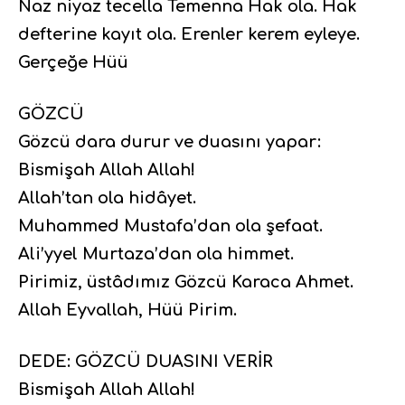
Naz niyaz tecella Temenna Hak ola. Hak
defterine kayıt ola. Erenler kerem eyleye.
Gerçeğe Hüü
GÖZCÜ
Gözcü dara durur ve duasını yapar:
Bismişah Allah Allah!
Allah’tan ola hidâyet.
Muhammed Mustafa’dan ola şefaat.
Ali’yyel Murtaza’dan ola himmet.
Pirimiz, üstâdımız Gözcü Karaca Ahmet.
Allah Eyvallah, Hüü Pirim.
DEDE: GÖZCÜ DUASINI VERİR
Bismişah Allah Allah!