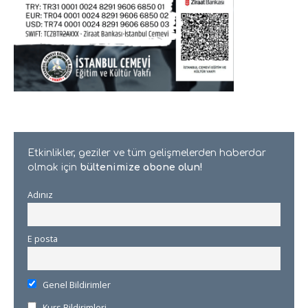
Etkinlikler, geziler ve tüm gelişmelerden haberdar
olmak için
bültenimize abone olun!
Adınız
E posta
Genel Bildirimler
Kurs Bildirimleri