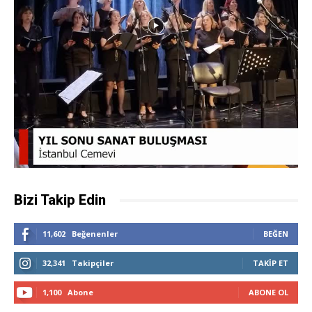
Bizi Takip Edin
11,602
Beğenenler
BEĞEN
32,341
Takipçiler
TAKIP ET
1,100
Abone
ABONE OL