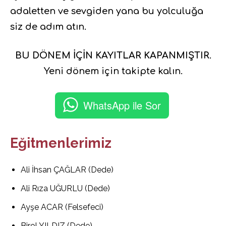
adaletten ve sevgiden yana bu yolculuğa
siz de adım atın.
BU DÖNEM İÇİN KAYITLAR KAPANMIŞTIR
.
Yeni dönem için takipte kalın.
WhatsApp ile Sor
Eğitmenlerimiz
Ali İhsan ÇAĞLAR (Dede)
Ali Rıza UĞURLU (Dede)
Ayşe ACAR (Felsefeci)
Birol YILDIZ (Dede)