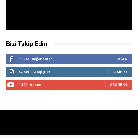
Bizi Takip Edin
11,812
Beğenenler
BEĞEN
32,685
Takipçiler
TAKIP ET
1,100
Abone
ABONE OL