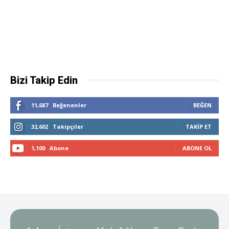
Bizi Takip Edin
11,687
Beğenenler
BEĞEN
32,602
Takipçiler
TAKIP ET
1,100
Abone
ABONE OL