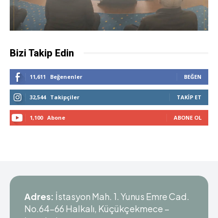
Bizi Takip Edin
11,611
Beğenenler
BEĞEN
32,544
Takipçiler
TAKIP ET
1,100
Abone
ABONE OL
Adres:
İstasyon Mah. 1. Yunus Emre Cad.
No.64-66 Halkalı, Küçükçekmece –