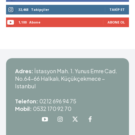
32,468
Takipçiler
TAKIP ET
1,100
Abone
ABONE OL
Adres:
İstasyon Mah. 1. Yunus Emre Cad.
No.64-66 Halkalı, Küçükçekmece –
Istanbul
Telefon:
0212 696 94 75
Mobil:
0532 170 92 70