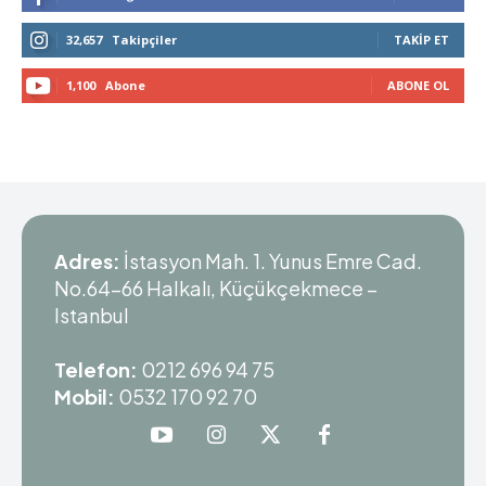
32,657
Takipçiler
TAKIP ET
1,100
Abone
ABONE OL
Adres:
İstasyon Mah. 1. Yunus Emre Cad.
No.64-66 Halkalı, Küçükçekmece –
Istanbul
Telefon:
0212 696 94 75
Mobil:
0532 170 92 70