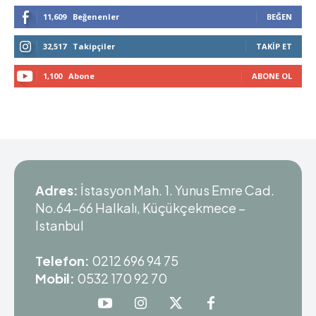
11,609
Beğenenler
BEĞEN
32,517
Takipçiler
TAKIP ET
1,100
Abone
ABONE OL
Adres:
İstasyon Mah. 1. Yunus Emre Cad.
No.64-66 Halkalı, Küçükçekmece –
Istanbul
Telefon:
0212 696 94 75
Mobil:
0532 170 92 70