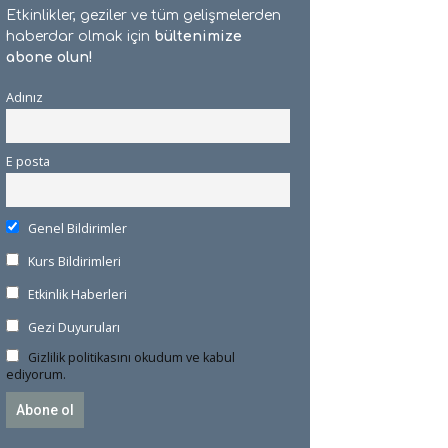
Etkinlikler, geziler ve tüm gelişmelerden
haberdar olmak için
bültenimize
abone olun!
Adınız
E posta
Genel Bildirimler
Kurs Bildirimleri
Etkinlik Haberleri
Gezi Duyuruları
Gizlilik politikasını okudum ve kabul
ediyorum.