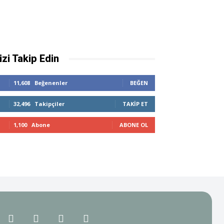
izi Takip Edin
11,608
Beğenenler
BEĞEN
32,496
Takipçiler
TAKIP ET
1,100
Abone
ABONE OL