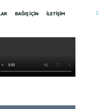
LAR
BAĞIŞ İÇIN
İLETIŞIM