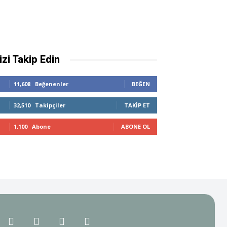
izi Takip Edin
11,608
Beğenenler
BEĞEN
32,510
Takipçiler
TAKIP ET
1,100
Abone
ABONE OL