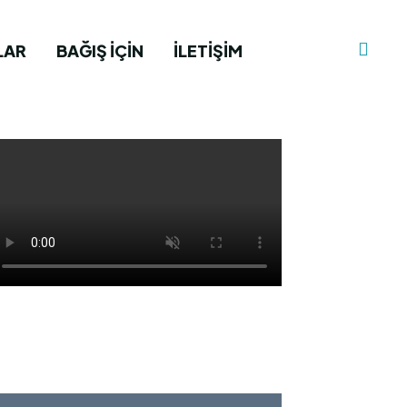
LAR
BAĞIŞ İÇIN
İLETIŞIM