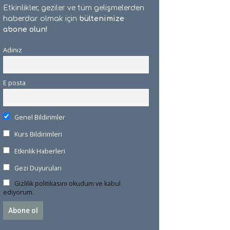
Etkinlikler, geziler ve tüm gelişmelerden
haberdar olmak için
bültenimize
abone olun!
Adınız
E posta
Genel Bildirimler
Kurs Bildirimleri
Etkinlik Haberleri
Gezi Duyuruları
Gizlilik politikasını okudum ve kabul
ediyorum.