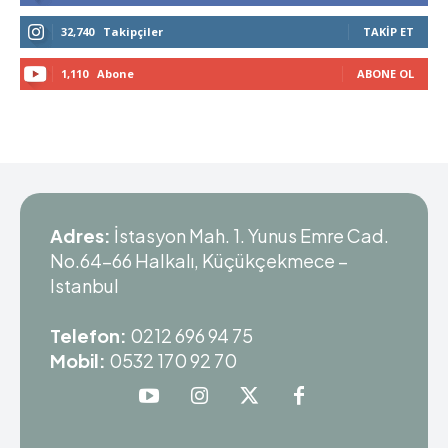
32,740
Takipçiler
TAKIP ET
1,110
Abone
ABONE OL
Adres:
İstasyon Mah. 1. Yunus Emre Cad.
No.64-66 Halkalı, Küçükçekmece –
Istanbul
Telefon:
0212 696 94 75
Mobil:
0532 170 92 70