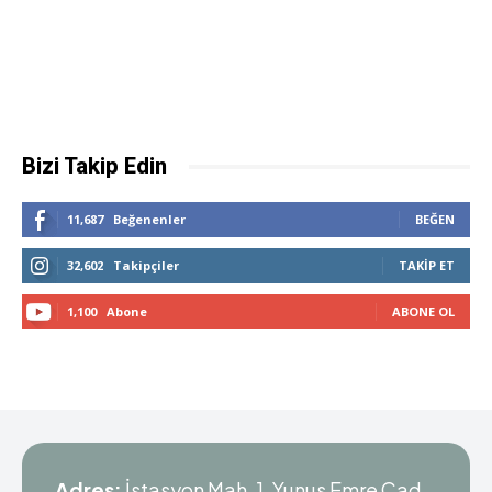
Bizi Takip Edin
11,687
Beğenenler
BEĞEN
32,602
Takipçiler
TAKIP ET
1,100
Abone
ABONE OL
Adres:
İstasyon Mah. 1. Yunus Emre Cad.