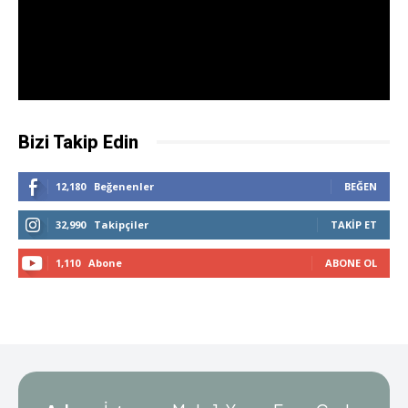
Bizi Takip Edin
12,180
Beğenenler
BEĞEN
32,990
Takipçiler
TAKIP ET
1,110
Abone
ABONE OL