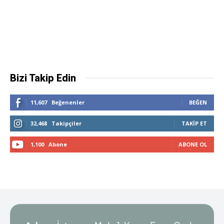
Bizi Takip Edin
11,607
Beğenenler
BEĞEN
32,468
Takipçiler
TAKIP ET
1,100
Abone
ABONE OL