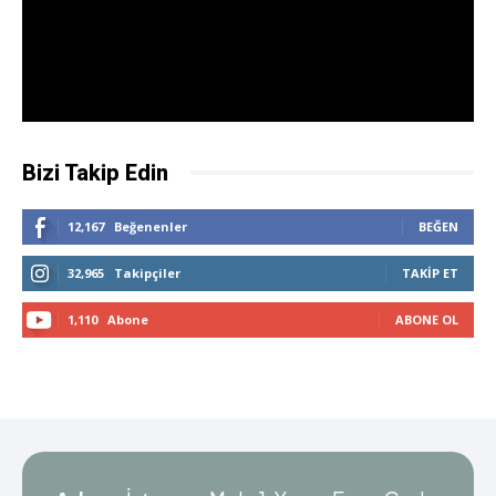
Bizi Takip Edin
12,167
Beğenenler
BEĞEN
32,965
Takipçiler
TAKIP ET
1,110
Abone
ABONE OL