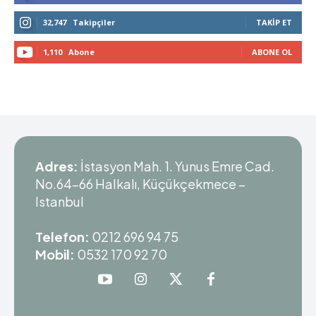
32,747
Takipçiler
TAKIP ET
1,110
Abone
ABONE OL
Adres:
İstasyon Mah. 1. Yunus Emre Cad.
No.64-66 Halkalı, Küçükçekmece –
Istanbul
Telefon:
0212 696 94 75
Mobil:
0532 170 92 70