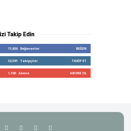
izi Takip Edin
11,636
Beğenenler
BEĞEN
32,591
Takipçiler
TAKIP ET
1,100
Abone
ABONE OL