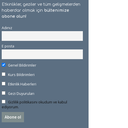
Etkinlikler, geziler ve tüm gelişmelerden
haberdar olmak için
bültenimize
abone olun!
Adınız
E posta
Genel Bildirimler
Kurs Bildirimleri
Etkinlik Haberleri
Gezi Duyuruları
Gizlilik politikasını okudum ve kabul
ediyorum.