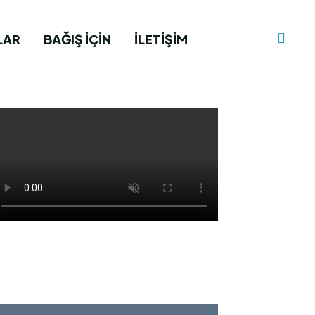
LAR
BAĞIŞ İÇIN
İLETIŞIM