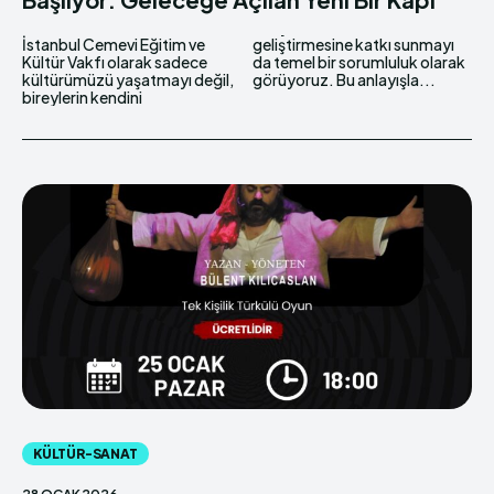
İstanbul Cemevi Eğitim ve
geliştirmesine katkı sunmayı
Kültür Vakfı olarak sadece
da temel bir sorumluluk olarak
kültürümüzü yaşatmayı değil,
görüyoruz. Bu anlayışla...
bireylerin kendini
KÜLTÜR-SANAT