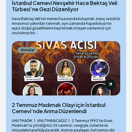
İstanbul Cemevi Nevşehir Hace Bektaş Veli
Türbesi’ne Gezi Düzenliyor
Hace Bektaş Veli'nin manevi huzurunda buluşmak, inanç ve kültür
mirasımızı yakından tanımak, aynı zamanda Kapadokya'nın
eşsiz doğal güzelliklerini keşfetmek isteyen canlarımız için
unutulmaz bir...
Anmalar
2 Temmuz Madımak Olayı için İstanbul
Cemevi’nde Anma Düzenlendi
UNUTMADIK
UNUTMAYACAĞIZ
2 Temmuz 1993'te Sivas
Madımak'ta yitirdiğimiz 35 canımızı; sevgiyle, özlemle ve
mücadele kararlılığıyla andık. Acımızı paylaşan, hafızamızı diri