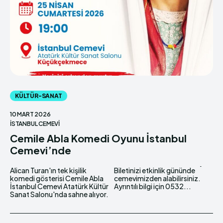
KÜLTÜR-SANAT
10 MART 2026
İSTANBUL CEMEVI
Cemile Abla Komedi Oyunu İstanbul
Cemevi’nde
Alican Turan'ın tek kişilik
Biletinizi etkinlik gününde
komedi gösterisi Cemile Abla
cemevimizden alabilirsiniz.
İstanbul Cemevi Atatürk Kültür
Ayrıntılı bilgi için 0532...
Sanat Salonu'nda sahne alıyor.