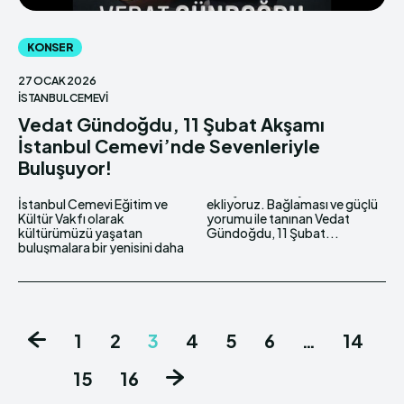
KONSER
27 OCAK 2026
İSTANBUL CEMEVI
Vedat Gündoğdu, 11 Şubat Akşamı
İstanbul Cemevi’nde Sevenleriyle
Buluşuyor!
İstanbul Cemevi Eğitim ve
ekliyoruz. Bağlaması ve güçlü
Kültür Vakfı olarak
yorumu ile tanınan Vedat
kültürümüzü yaşatan
Gündoğdu, 11 Şubat...
buluşmalara bir yenisini daha
1
2
3
4
5
6
…
14
15
16