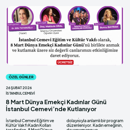
ÖZEL GÜNLER
26 ŞUBAT 2026
İSTANBUL CEMEVI
8 Mart Dünya Emekçi Kadınlar Günü
İstanbul Cemevi’nde Kutlanıyor
İstanbul Cemevi Eğitim ve
dolayısıyla anlamlı bir program
Kültür Vakfı Kadın Kolları
düzenleniyor. Kadın emeğinin,
tarafından, 8 Mart Dünya
dayanışmanın ve...