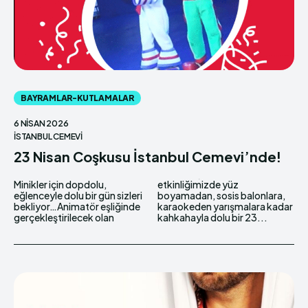
BAYRAMLAR-KUTLAMALAR
6 NISAN 2026
İSTANBUL CEMEVI
23 Nisan Coşkusu İstanbul Cemevi’nde!
Minikler için dopdolu,
etkinliğimizde yüz
eğlenceyle dolu bir gün sizleri
boyamadan, sosis balonlara,
bekliyor…Animatör eşliğinde
karaokeden yarışmalara kadar
gerçekleştirilecek olan
kahkahayla dolu bir 23...