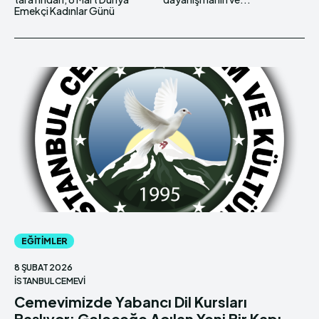
Emekçi Kadınlar Günü
EĞITIMLER
8 ŞUBAT 2026
İSTANBUL CEMEVI
Cemevimizde Yabancı Dil Kursları
Başlıyor: Geleceğe Açılan Yeni Bir Kapı