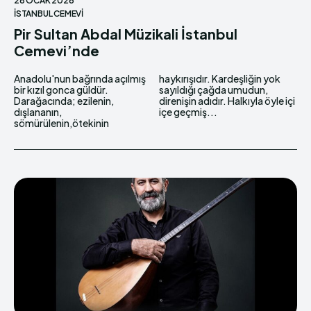
28 OCAK 2026
İSTANBUL CEMEVI
Pir Sultan Abdal Müzikali İstanbul
Cemevi’nde
Anadolu'nun bağrında açılmış
haykırışıdır. Kardeşliğin yok
bir kızıl gonca güldür.
sayıldığı çağda umudun,
Darağacında; ezilenin,
direnişin adıdır. Halkıyla öyle içi
dışlananın,
içe geçmiş...
sömürülenin,ötekinin