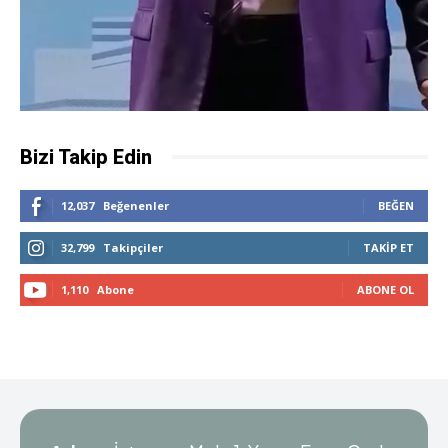
Bizi Takip Edin
12,037
Beğenenler
BEĞEN
32,799
Takipçiler
TAKIP ET
1,110
Abone
ABONE OL