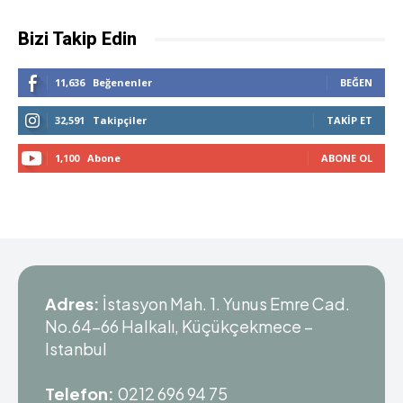
Bizi Takip Edin
11,636
Beğenenler
BEĞEN
32,591
Takipçiler
TAKIP ET
1,100
Abone
ABONE OL
Adres:
İstasyon Mah. 1. Yunus Emre Cad.
No.64-66 Halkalı, Küçükçekmece –
Istanbul
Telefon:
0212 696 94 75