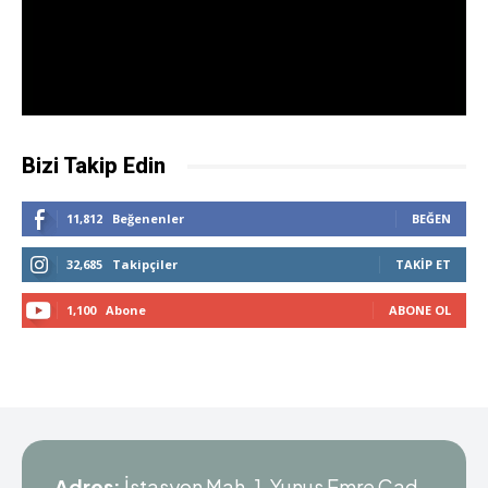
Bizi Takip Edin
11,812
Beğenenler
BEĞEN
32,685
Takipçiler
TAKIP ET
1,100
Abone
ABONE OL
Adres:
İstasyon Mah. 1. Yunus Emre Cad.