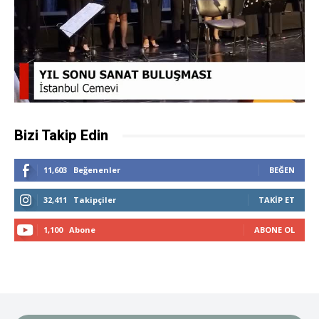
Bizi Takip Edin
11,603
Beğenenler
BEĞEN
32,411
Takipçiler
TAKIP ET
1,100
Abone
ABONE OL