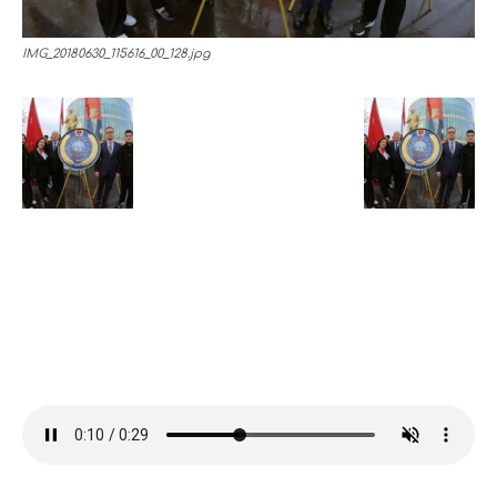
IMG_20180630_115616_00_128.jpg