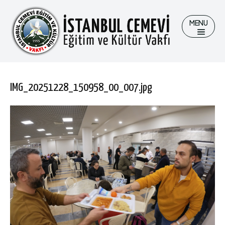
MENU
Ara
Ara
IMG_20251228_150958_00_007.jpg
Kurumsal
Kurumsal
Hizmetlerimiz
Hizmetlerimiz
Videolar
Videolar
Bağış İçin
Bağış İçin
İletişim
İletişim