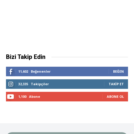
Bizi Takip Edin
11,602
Beğenenler
BEĞEN
32,335
Takipçiler
TAKIP ET
1,100
Abone
ABONE OL