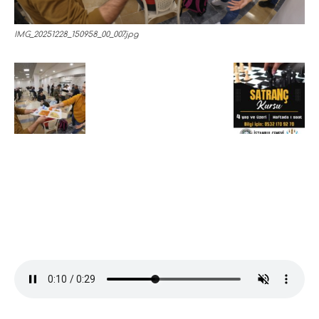
IMG_20251228_150958_00_007.jpg