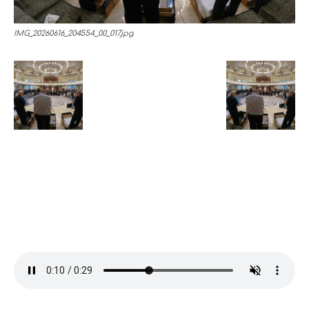
IMG_20260616_204554_00_017.jpg