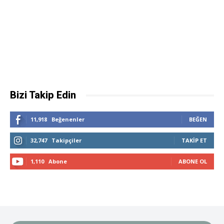
Bizi Takip Edin
11,918
Beğenenler
BEĞEN
32,747
Takipçiler
TAKIP ET
1,110
Abone
ABONE OL