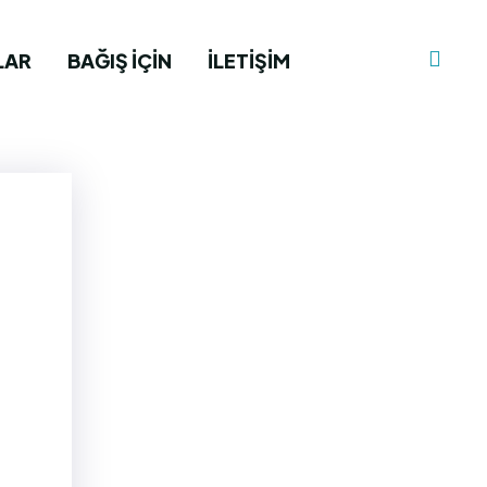
LAR
BAĞIŞ İÇIN
İLETIŞIM