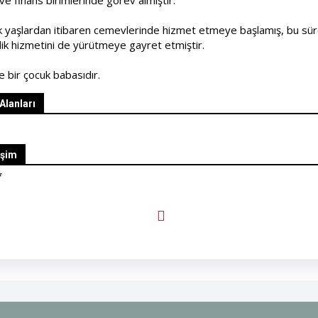
 ve finans birimlerinde görev almıştır.
 yaşlardan itibaren cemevlerinde hizmet etmeye başlamış, bu sü
ik hizmetini de yürütmeye gayret etmiştir.
ve bir çocuk babasıdır.
 Alanları
işim
*