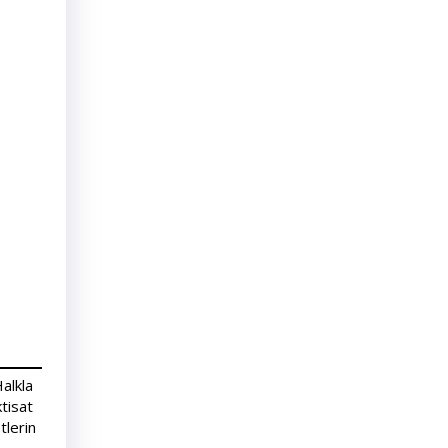
Halkla
ktisat
tlerin