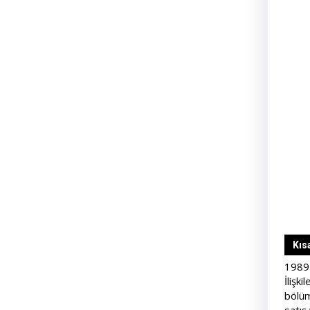
Kıs
1989 
İlişk
bölüm