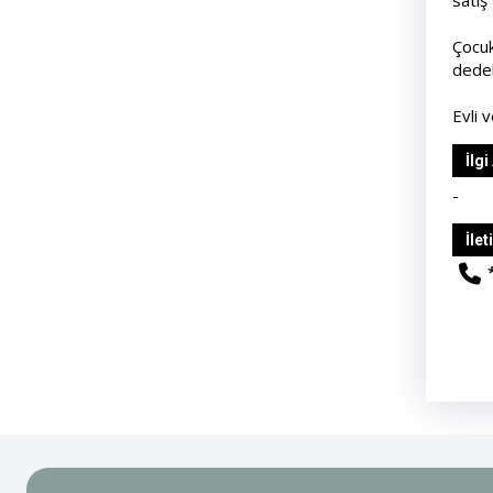
satış
Çocuk
dedel
Evli 
İlgi
-
İlet