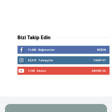
Bizi Takip Edin
11,608
Beğenenler
BEĞEN
32,510
Takipçiler
TAKIP ET
1,100
Abone
ABONE OL